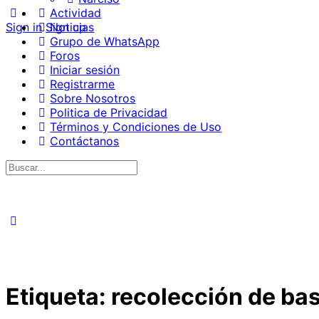
Actividad
Sign in
Sign up
Noticias
Grupo de WhatsApp
Foros
Iniciar sesión
Registrarme
Sobre Nosotros
Politica de Privacidad
Términos y Condiciones de Uso
Contáctanos
Buscar:
Etiqueta:
recolección de ba