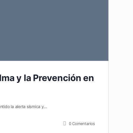
Condiciones de Uso
s
lma y la Prevención en
ntido la alerta sísmica y…
0
Comentarios