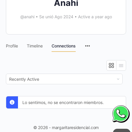
Anahi
@anahi
•
Se unió Ago 2024
•
Active a year ago
Profile
Timeline
Connections
Show:
Lo sentimos, no se encontraron miembros.
© 2026 - margaritaresidencial.com